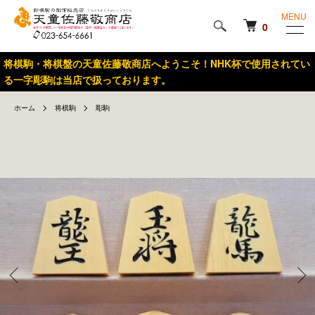
MENU
0
将棋駒・将棋盤の天童佐藤敬商店へようこそ！NHK杯で使用されてい
る一字彫駒は当店で扱っております。
ホーム
将棋駒
彫駒