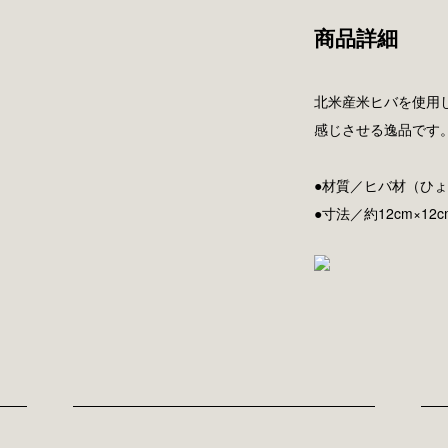
商品詳細
北米産米ヒバを使用
感じさせる逸品です
●材質／ヒバ材（ひ
●寸法／約12cm×12