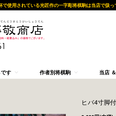
杯で使用されている光匠作の一字彫将棋駒は当店で扱っ
らです
作者別将棋駒
当店 
ヒバ4寸脚