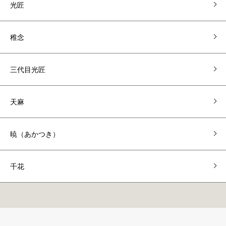
光匠
稚念
三代目光匠
天麻
暁（あかつき）
千花