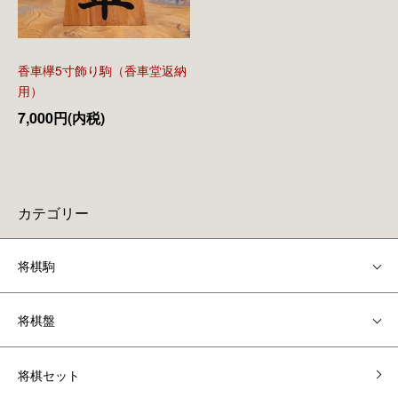
香車欅5寸飾り駒（香車堂返納
用）
7,000円(内税)
カテゴリー
将棋駒
将棋盤
将棋セット