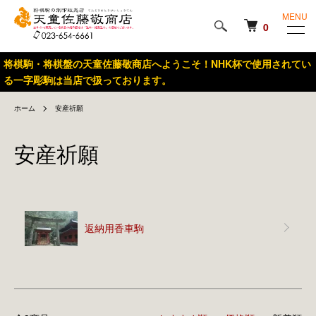
MENU
0
将棋駒・将棋盤の天童佐藤敬商店へようこそ！NHK杯で使用されてい
る一字彫駒は当店で扱っております。
ホーム
安産祈願
安産祈願
カテゴリー一覧
返納用香車駒