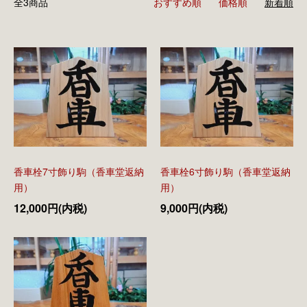
全3商品
おすすめ順
価格順
新着順
香車栓7寸飾り駒（香車堂返納
香車栓6寸飾り駒（香車堂返納
用）
用）
12,000円(内税)
9,000円(内税)